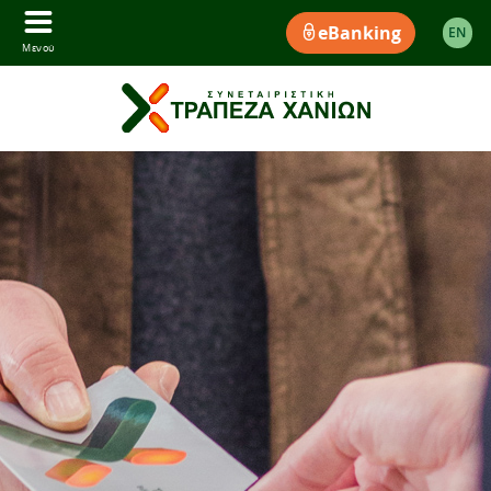
eBanking
EΝ
Μενού