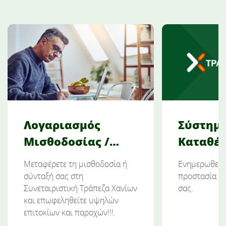
Λογαριασμός
Σύστημα
Μισθοδοσίας /
Καταθέ
Σύνταξης
Μεταφέρετε τη μισθοδοσία ή
Ενημερωθείτε
σύνταξή σας στη
προστασία τ
Συνεταιριστική Τράπεζα Χανίων
σας.
και επωφεληθείτε υψηλών
επιτοκίων και παροχών!!!.