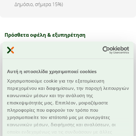
Δημόσιο, σήμερα 15%)
Πρόσθετα οφέλη & εξυπηρέτηση
Δυνατότητα εξόφλησης λογαριασμών ΔΕΚΟ (ΟΤΕ,
ΔΕΗ, κλπ.) αλλά και άλλων εταιριών (κινητής
τηλεφωνίας, ασφαλιστικών κλπ.) με εντολή
Αυτή η ιστοσελίδα χρησιμοποιεί cookies
πληρωμής ή πάγια εντολή
Χρησιμοποιούμε cookie για την εξατομίκευση
περιεχομένου και διαφημίσεων, την παροχή λειτουργιών
Δυνατότητα εκτέλεσης εμβασμάτων
κοινωνικών μέσων και την ανάλυση της
Συναλλαγές μέσω eBanking, για άμεση
επισκεψιμότητάς μας. Επιπλέον, μοιραζόμαστε
παρακολούθηση του λογαριασμού, μεταφορές
πληροφορίες που αφορούν τον τρόπο που
πιστώσεων και μία σειρά τραπεζικών συναλλαγών
χρησιμοποιείτε τον ιστότοπό μας με συνεργάτες
24 ώρες / 7 ημέρες την εβδομάδα, με τη μέγιστη
κοινωνικών μέσων, διαφήμισης και αναλύσεων, οι
παρεχόμενη ασφάλεια
οποίοι ενδεχομένως να τις συνδυάσουν με άλλες