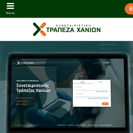
Μενού