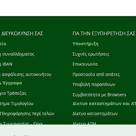
Η ΔΙΕΥΚΟΛΥΝΣΗ ΣΑΣ
ΓΙΑ ΤΗΝ ΕΞΥΠΗΡΕΤΗΣΗ ΣΑΣ
εία
Υποστήριξη
η συναλλάγματος
Συχνές ερωτήσεις
η IBAN
Επικοινωνία
η ασφάλισης αυτοκινήτου
Προστασία από απάτες
& Έγγραφα
Υποβολή παραπόνων
γιο Τράπεζας
Συμβατότητα με Browsers
Δίκτυο καταστημάτων και A
τημα Τιμολογίου
 Πληροφόρησης περί τελών
Δίκτυο καταστημάτων
ο Συνεργασίας - Όροι
Δίκτυο ATM
γειας Τραπεζικών Συναλλαγών