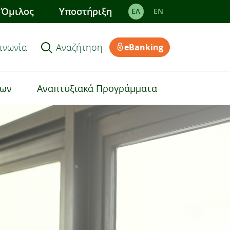
Όμιλος
Υποστήριξη
ΕΛ
EΝ
ινωνία
Αναζήτηση
eBanking
εων
Αναπτυξιακά Προγράμματα