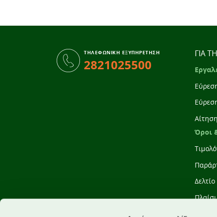
ΓΙΑ Τ
ΤΗΛΕΦΩΝΙΚΗ ΕΞΥΠΗΡΕΤΗΣΗ
2821025500
Εργαλ
Εύρεσ
Εύρεσ
Αίτησ
Όροι 
Τιμολό
Παράρ
Δελτίο
Πλαίσι
Διενέρ