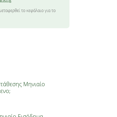
anking
εταφερθεί το κεφάλαιο για το
κατάθεσης Μηνιαίο
ενο;
ηνιαίο Εισόδημα