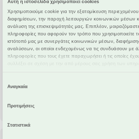
Εbanking, Πάγιες Εντολές
Αυτή η ιστοσελίδα χρησιμοποιεί cookies
Χρησιμοποιούμε cookie για την εξατομίκευση περιεχομένου
Θέλετε να πληρώνετε εμπρόθεσμα και αυτόματα
διαφημίσεων, την παροχή λειτουργιών κοινωνικών μέσων κ
τις τακτικές οφειλές σας;
ανάλυση της επισκεψιμότητάς μας. Επιπλέον, μοιραζόμαστ
πληροφορίες που αφορούν τον τρόπο που χρησιμοποιείτε τ
Δείτε πως θα ορίσετε πάγιες εντολές
ιστότοπό μας με συνεργάτες κοινωνικών μέσων, διαφήμισης
Video
αναλύσεων, οι οποίοι ενδεχομένως να τις συνδυάσουν με ά
Player
πληροφορίες που τους έχετε παραχωρήσει ή τις οποίες έχο
συλλέξει σε σχέση με την από μέρους σας χρήση των υπηρ
τους.
Επιλογή
Αναγκαία
συγκατάθεσης
00:00
01:00
Προτιμήσεις
Στατιστικά