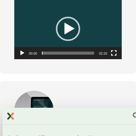
Video
Player
00:00
02:20