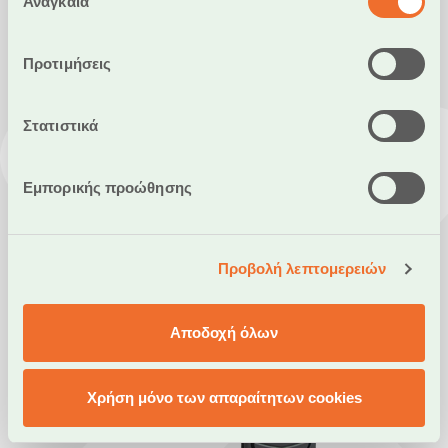
Αναγκαία
συγκατάθεσης
Απολαύστε άρτια εξυπηρέτηση
στην αγοραπωλησία
Προτιμήσεις
συναλλάγματος.
ΜΑΘΕΤΕ ΠΕΡΙΣΣΟΤΕΡΑ
Στατιστικά
Εμπορικής προώθησης
Προβολή λεπτομερειών
Αποδοχή όλων
Χρήση μόνο των απαραίτητων cookies