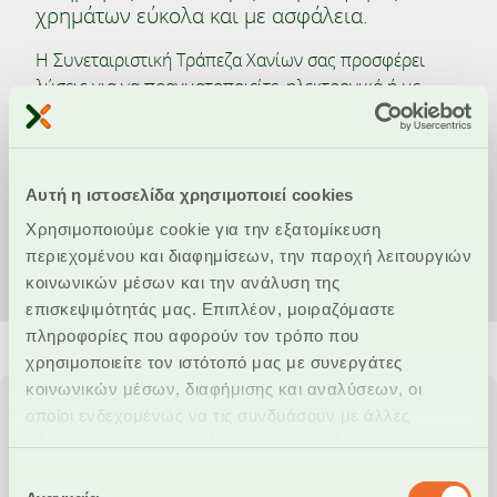
χρημάτων εύκολα και με ασφάλεια.
Η Συνεταιριστική Τράπεζα Χανίων σας προσφέρει
λύσεις για να πραγματοποιείτε, ηλεκτρονικά ή με
επίσκεψη σε Κατάστημα, όλες τις καθημερινές σας
συναλλαγές, πληρωμές λογαριασμών και οφειλών,
καθώς και μεταφορές χρημάτων σε τραπεζες του
εσωτερικού και του εξωτερικού.
Αυτή η ιστοσελίδα χρησιμοποιεί cookies
Χρησιμοποιούμε cookie για την εξατομίκευση
Ενημερωθείτε για τις πληρωμές και τα εμβάσματα
περιεχομένου και διαφημίσεων, την παροχή λειτουργιών
κοινωνικών μέσων και την ανάλυση της
επισκεψιμότητάς μας. Επιπλέον, μοιραζόμαστε
πληροφορίες που αφορούν τον τρόπο που
χρησιμοποιείτε τον ιστότοπό μας με συνεργάτες
κοινωνικών μέσων, διαφήμισης και αναλύσεων, οι
οποίοι ενδεχομένως να τις συνδυάσουν με άλλες
Συνάλλαγμα
πληροφορίες που τους έχετε παραχωρήσει ή τις οποίες
έχουν συλλέξει σε σχέση με την από μέρους σας χρήση
Επιλογή
των υπηρεσιών τους.