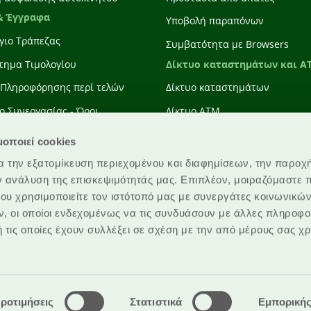
& Έγγραφα
Υποβολή παραπόνων
γιο Τράπεζας
Συμβατότητα με Browsers
Δίκτυο καταστημάτων και A
τημα Τιμολογίου
 Πληροφόρησης περί τελών
Δίκτυο καταστημάτων
ο Συνεργασίας - Όροι
Δίκτυο ATM
γειας Τραπεζικών Συναλλαγών
μοποιεί cookies
ση Παροχής Υπηρεσιών
α την εξατομίκευση περιεχομένου και διαφημίσεων, την παροχ
μών
ν ανάλυση της επισκεψιμότητάς μας. Επιπλέον, μοιραζόμαστε 
ου χρησιμοποιείτε τον ιστότοπό μας με συνεργάτες κοινωνικώ
, οι οποίοι ενδεχομένως να τις συνδυάσουν με άλλες πληροφο
 τις οποίες έχουν συλλέξει σε σχέση με την από μέρους σας χ
ΠΟΛΙΤΙΚΗ ΑΠΟΡΡΗΤΟΥ
ΠΡΟΣΩ
ροτιμήσεις
Στατιστικά
Εμπορική