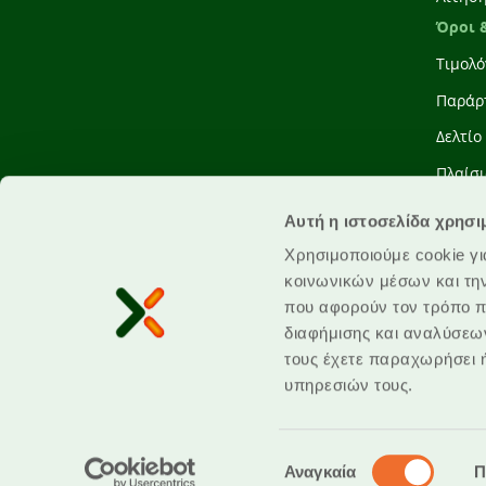
Όροι 
Τιμολό
Παράρ
Δελτίο
Πλαίσι
Διενέρ
Αυτή η ιστοσελίδα χρησι
Σύμβα
Χρησιμοποιούμε cookie γι
Πληρω
κοινωνικών μέσων και τη
που αφορούν τον τρόπο π
διαφήμισης και αναλύσεων
τους έχετε παραχωρήσει ή
υπηρεσιών τους.
Επιλογή
Αναγκαία
Π
συγκατάθεσης