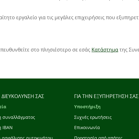
ίτητο εργαλείο για τις μεγάλες επιχειρήσεις που εξυπηρ
απευθυνθείτε στο πλησιέστερο σε εσάς
Κατάστημα
της Συνε
Η ΔΙΕΥΚΟΛΥΝΣΗ ΣΑΣ
ΓΙΑ ΤΗΝ ΕΞΥΠΗΡΕΤΗΣΗ ΣΑΣ
εία
Υποστήριξη
η συναλλάγματος
Συχνές ερωτήσεις
η IBAN
Επικοινωνία
η ασφάλισης αυτοκινήτου
Προστασία από απάτες