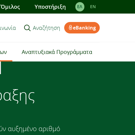
Όμιλος
Υποστήριξη
ΕΛ
EΝ
ινωνία
Αναζήτηση
eBanking
εων
Αναπτυξιακά Προγράμματα
ραξης
ούν αυξημένο αριθμό