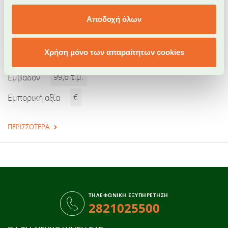
Αποδοχή όλων
Μπαλί Ι Μεζονέτα 2
Κωδικός: 2001
Χρήση μόνο των απαραίτητων cookies
Εμβαδόν
99,6 τ.μ.
Εμπορική αξία
€
ΠΕΡΙΣΣΟΤΕΡΑ
ΤΗΛΕΦΩΝΙΚΗ ΕΞΥΠΗΡΕΤΗΣΗ
2821025500