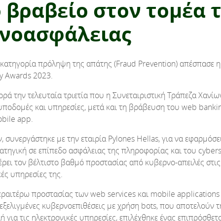
 βραβείο στον τομέα 
νοασφάλειας
κατηγορία πρόληψη της απάτης (Fraud Prevention) απέσπασε 
ty Awards 2023.
φορά την τελευταία τριετία που η Συνεταιριστική Τράπεζα Χανίω
 υποδομές και υπηρεσίες, μετά και τη βράβευση του web bankin
bile app.
, συνεργάστηκε με την εταιρία Pylones Hellas, για να εφαρμόσε
ρατηγική σε επίπεδο ασφάλειας της πληροφορίας και του cybers
ρει τον βέλτιστο βαθμό προστασίας από κυβερνο-απειλές στι
κές υπηρεσίες της.
περαιτέρω προστασίας των web services και mobile applications
α εξελιγμένες κυβερνοεπιθέσεις με χρήση bots, που αποτελούν τ
ή για τις ηλεκτρονικές υπηρεσίες, επιλέχθηκε ένας επιπρόσθε