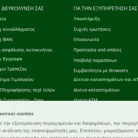
Η ΔΙΕΥΚΟΛΥΝΣΗ ΣΑΣ
ΓΙΑ ΤΗΝ ΕΞΥΠΗΡΕΤΗΣΗ ΣΑΣ
εία
Υποστήριξη
η συναλλάγματος
Συχνές ερωτήσεις
η IBAN
Επικοινωνία
η ασφάλισης αυτοκινήτου
Προστασία από απάτες
& Έγγραφα
Υποβολή παραπόνων
γιο Τράπεζας
Συμβατότητα με Browsers
Δίκτυο καταστημάτων και A
τημα Τιμολογίου
 Πληροφόρησης περί τελών
Δίκτυο καταστημάτων
ο Συνεργασίας - Όροι
Δίκτυο ATM
γειας Τραπεζικών Συναλλαγών
μοποιεί cookies
ση Παροχής Υπηρεσιών
α την εξατομίκευση περιεχομένου και διαφημίσεων, την παροχ
μών
ν ανάλυση της επισκεψιμότητάς μας. Επιπλέον, μοιραζόμαστε 
ου χρησιμοποιείτε τον ιστότοπό μας με συνεργάτες κοινωνικώ