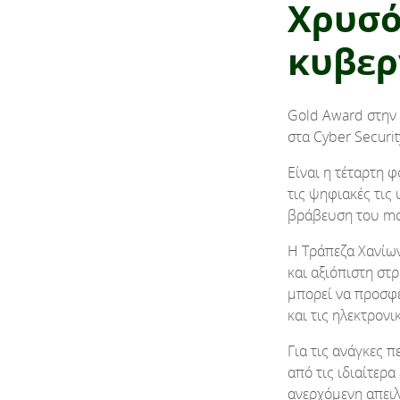
Χρυσό
κυβερ
Gold Award στην 
στα Cyber Securi
Είναι η τέταρτη 
τις ψηφιακές τις
βράβευση του mo
Η Τράπεζα Χανίων
και αξιόπιστη στ
μπορεί να προσφέ
και τις ηλεκτρονι
Για τις ανάγκες 
από τις ιδιαίτερ
ανερχόμενη απειλ