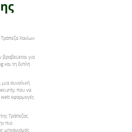
της
η Τράπεζα Χανίων
ν βραβεύεται για
g και τη διπλή
ι μια συνολική
ecurity, που να
ς web εφαρμογές
 της Τράπεζας
ην πιο
τος μηχανισμός