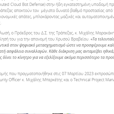
ibuted Cloud Bot Defense) στην ήδη εγκατεστημένη υποδομή προ
ράπεζας αποκτούν τον μέγιστο δυνατό βαθμό προστασίας από
κονομικές απάτες, μπλοκάροντας μαζικές και αυτοματοποιημέ
.
ήλωσή, ο Πρόεδρος του Δ.Σ. της Τράπεζας, κ. Μιχάλης Μαρακάκ
οίησή του για την απονομή του Χρυσού Βραβείου.
«Τα τελευταί
ντικά στον ψηφιακό μετασχηματισμό ώστε να προσφέρουμε καλ
νατή ασφάλεια συναλλαγών. Κάθε διάκριση μας ανταμείβει ηθικά
 δίνει το κίνητρο για να εξελίξουμε ακόμα περισσότερο τα προϊ
νομής που πραγματοποιήθηκε στις 07 Μαρτίου 2023 εκπροσώπ
urity Officer κ. Μιχάλης Μπερκέτης και ο Technical Project Man