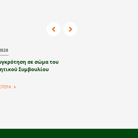
Previous
Next
2026
27/05/2026
υγκρότηση σε σώμα του
Νέα θέση εργασίας
κητικού Συμβουλίου
ΟΤΕΡΑ
ΠΕΡΙΣΣΟΤΕΡΑ