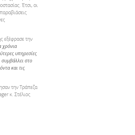
στασίας. Έτσι, οι
 παραβιάσεις
νες
ης εξέφρασε την
α χρόνια
ύτερες υπηρεσίες
, συμβάλλει στο
όντα και τις
ησαν την Τράπεζα
ager κ. Στέλιος