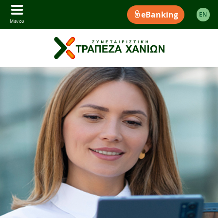
eBanking
EΝ
Μενού